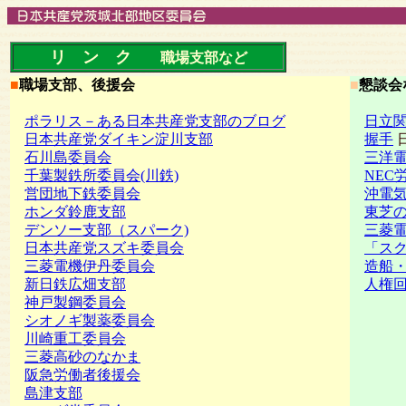
リ ン ク
職場支部など
■
職場支部、後援会
■
懇談会
ポラリス－ある日本共産党支部のブログ
日立
日本共産党ダイキン淀川支部
握手
石川島委員会
三洋
千葉製鉄所委員会(川鉄)
NEC
営団地下鉄委員会
沖電
ホンダ鈴鹿支部
東芝
デンソー支部（スパーク)
三菱
日本共産党スズキ委員会
「スク
三菱電機伊丹委員会
造船
新日鉄広畑支部
人権
神戸製鋼委員会
シオノギ製薬委員会
川崎重工委員会
三菱高砂のなかま
阪急労働者後援会
島津支部