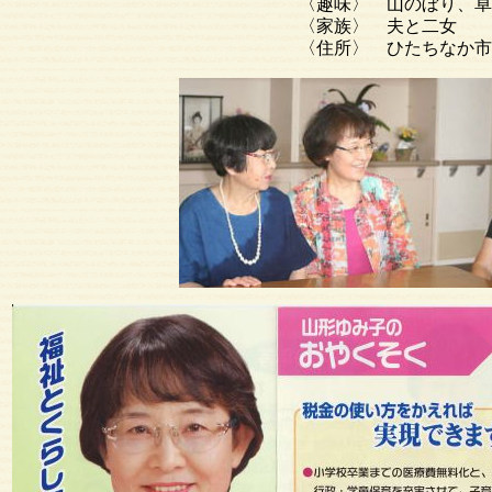
〈趣味〉 山のぼり、卓
〈家族〉 夫と二女
〈住所〉 ひたちなか市高野5