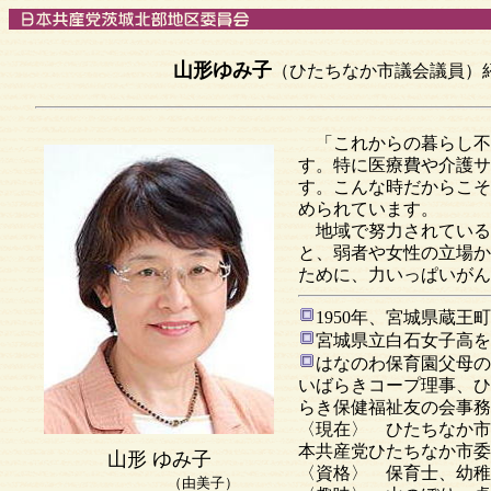
山形ゆみ子
（ひたちなか市議会議員）
「これからの暮らし不
す。特に医療費や介護サ
す。こんな時だからこそ
められています。
地域で努力されている
と、弱者や女性の立場か
ために、力いっぱいがん
1950年、宮城県蔵王
宮城県立白石女子高を
はなのわ保育園父母の
いばらきコープ理事、ひ
らき保健福祉友の会事務
〈現在〉 ひたちなか市
本共産党ひたちなか市委
山形 ゆみ子
〈資格〉 保育士、幼稚
（由美子）